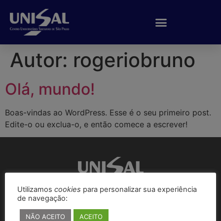
Autor:
rogeriobruno
Olá, mundo!
Boas-vindas ao WordPress. Esse é o seu primeiro post.
Edite-o ou exclua-o, e então comece a escrever!
Utilizamos
cookies
para personalizar sua experiência
de navegação:
NÃO ACEITO
ACEITO